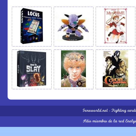
Geneworld.net
-
Fighting card
Sitio miembro de la red
Enely