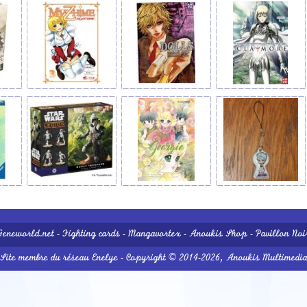
Geneworld.net
-
Fighting cards
-
Mangavortex
-
Anoukis Shop
-
Pavillon Noi
Site membre du réseau
Enelye
- Copyright © 2014-2026,
Anoukis Multimedi