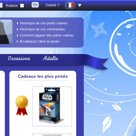
Oublié ?
Retenir
Historique de vos points cadeau
Historique de vos commandes
Comment gagner des points cadeau
0
cadeau(x) dans le panier
Occasions
Adulte
Cadeaux les plus prisés