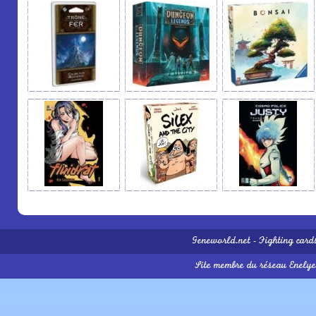
Geneworld.net
-
Fighting card
Site membre du réseau
Enelye