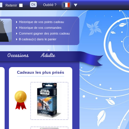
Oublié ?
Retenir
Historique de vos points cadeau
Historique de vos commandes
Comment gagner des points cadeau
0
cadeau(x) dans le panier
Occasions
Adulte
Cadeaux les plus prisés