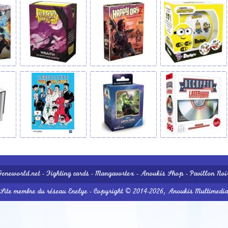
Geneworld.net
-
Fighting cards
-
Mangavortex
-
Anoukis Shop
-
Pavillon Noi
Site membre du réseau
Enelye
- Copyright © 2014-2026,
Anoukis Multimedi