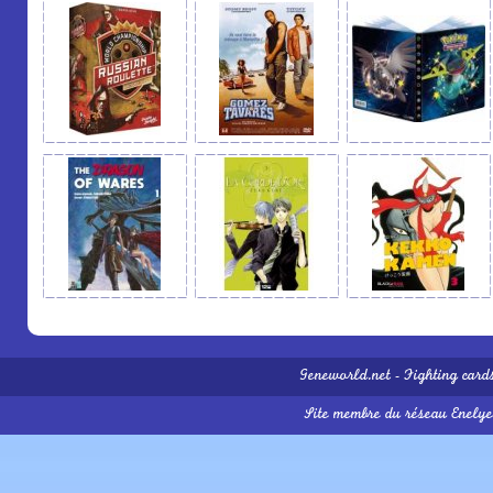
Geneworld.net
-
Fighting card
Site membre du réseau
Enelye