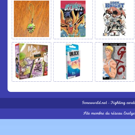
Geneworld.net
-
Fighting card
Site membre du réseau
Enelye