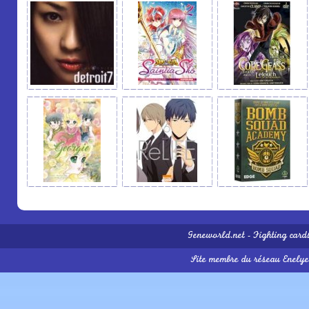
Geneworld.net
-
Fighting card
Site membre du réseau
Enelye