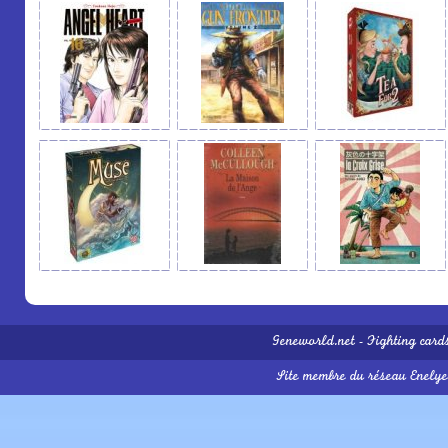
Geneworld.net
-
Fighting card
Site membre du réseau
Enelye