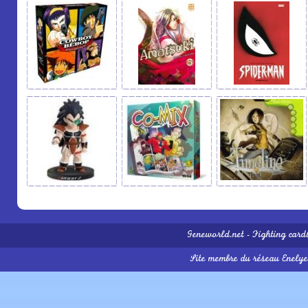
Geneworld.net
-
Fighting card
Site membre du réseau
Enelye