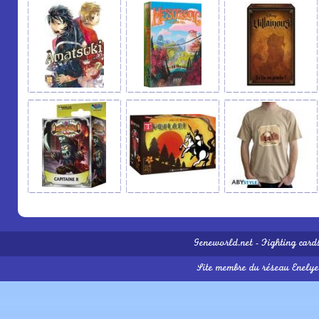
Geneworld.net
-
Fighting card
Site membre du réseau
Enelye