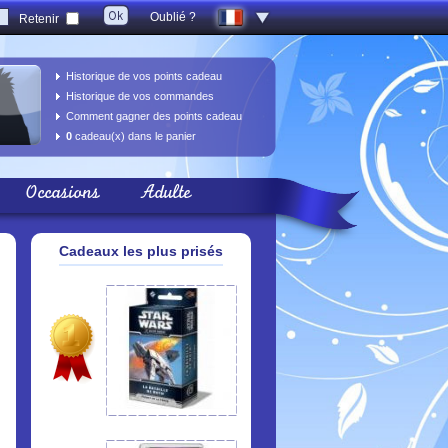
Oublié ?
Retenir
Historique de vos points cadeau
Historique de vos commandes
Comment gagner des points cadeau
0
cadeau(x) dans le panier
Occasions
Adulte
Cadeaux les plus prisés