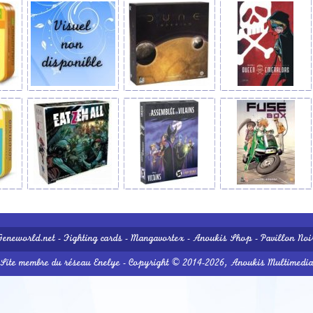
Geneworld.net
-
Fighting cards
-
Mangavortex
-
Anoukis Shop
-
Pavillon Noi
Site membre du réseau
Enelye
- Copyright © 2014-2026,
Anoukis Multimedi