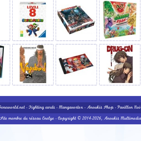
Geneworld.net
-
Fighting cards
-
Mangavortex
-
Anoukis Shop
-
Pavillon Noi
Site membre du réseau
Enelye
- Copyright © 2014-2026,
Anoukis Multimedi