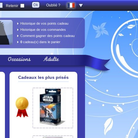
Oublié ?
Retenir
Historique de vos points cadeau
Historique de vos commandes
Comment gagner des points cadeau
0
cadeau(x) dans le panier
Occasions
Adulte
Cadeaux les plus prisés