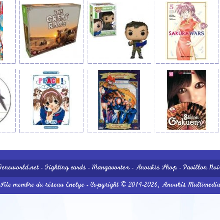
Geneworld.net
-
Fighting cards
-
Mangavortex
-
Anoukis Shop
-
Pavillon Noi
Site membre du réseau
Enelye
- Copyright © 2014-2026,
Anoukis Multimedi