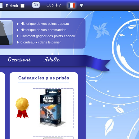
Oublié ?
Retenir
Historique de vos points cadeau
Historique de vos commandes
Comment gagner des points cadeau
0
cadeau(x) dans le panier
Occasions
Adulte
Cadeaux les plus prisés