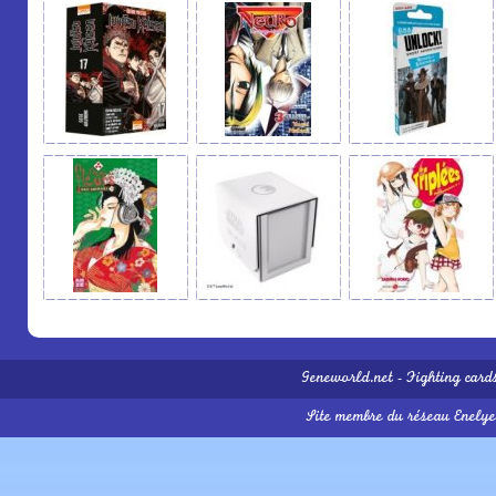
Geneworld.net
-
Fighting card
Site membre du réseau
Enelye