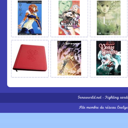
Geneworld.net
-
Fighting card
Site membre du réseau
Enelye