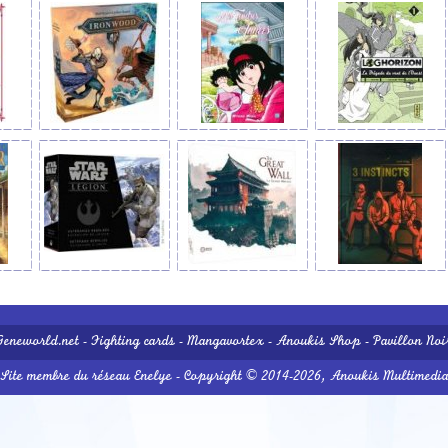
Geneworld.net
-
Fighting cards
-
Mangavortex
-
Anoukis Shop
-
Pavillon Noi
Site membre du réseau
Enelye
- Copyright © 2014-2026,
Anoukis Multimedi