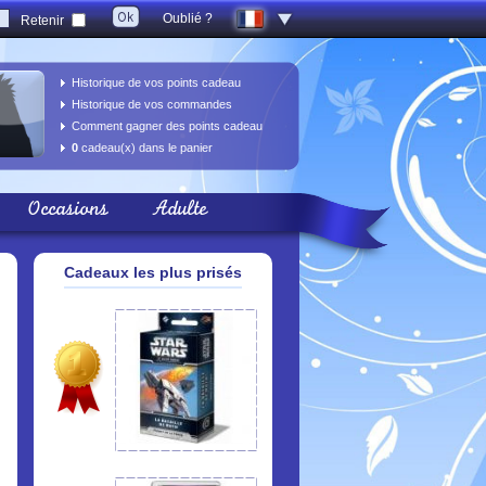
Oublié ?
Retenir
Historique de vos points cadeau
Historique de vos commandes
Comment gagner des points cadeau
0
cadeau(x) dans le panier
Occasions
Adulte
Cadeaux les plus prisés